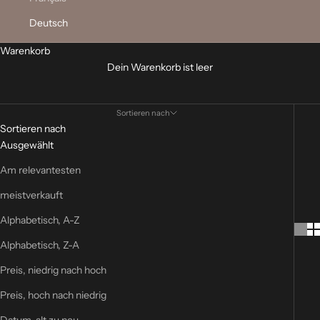
Flaggen
Deutsch
Es steht
eine große Auswahl an
Patches
mit
Nationalflaggen
zur
Warenkorb
Verfügung. Diese Patches mit Nationalflaggen eignen sich
Dein Warenkorb ist leer
wunderbar, um den Stolz auf Ihr Land zu zeigen oder einfach
andere wissen zu lassen, wohin Sie gereist sind. Alle Patches
sind jedoch leicht anzubringen. Verschiedene Stile und viele
Sortieren nach
Nationen zur Auswahl.
Sortieren nach
Ausgewählt
Am relevantesten
meistverkauft
Alphabetisch, A-Z
Alphabetisch, Z-A
Preis, niedrig nach hoch
Preis, hoch nach niedrig