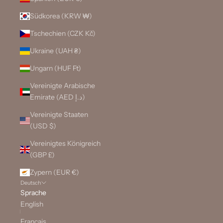
Südkorea (KRW ₩)
Tschechien (CZK Kč)
Ukraine (UAH ₴)
Ungarn (HUF Ft)
Vereinigte Arabische
Emirate (AED د.إ)
Vereinigte Staaten
(USD $)
Vereinigtes Königreich
(GBP £)
Zypern (EUR €)
Deutsch
Sprache
English
Français