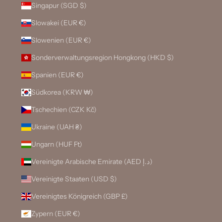
Singapur (SGD $)
Slowakei (EUR €)
Slowenien (EUR €)
Sonderverwaltungsregion Hongkong (HKD $)
Spanien (EUR €)
Südkorea (KRW ₩)
Tschechien (CZK Kč)
Ukraine (UAH ₴)
Ungarn (HUF Ft)
Vereinigte Arabische Emirate (AED د.إ)
Vereinigte Staaten (USD $)
Vereinigtes Königreich (GBP £)
Zypern (EUR €)