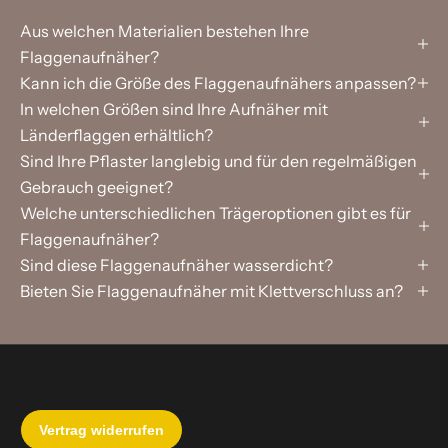
Aus welchen Materialien bestehen Ihre
Flaggenaufnäher?
Kann ich die Größe des Flaggenaufnähers anpassen?
In welchen Größen sind Ihre Aufnäher mit
Länderflaggen erhältlich?
Sind Ihre Pflaster langlebig und für den regelmäßigen
Gebrauch geeignet?
Welche unterschiedlichen Trägeroptionen gibt es für
Flaggenaufnäher?
Sind diese Flaggenaufnäher wasserdicht?
Bieten Sie Flaggenaufnäher mit Klettverschluss an?