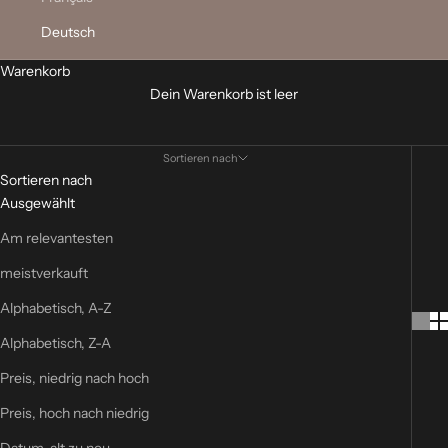
Deutsch
Wikinger Patches
Warenkorb
Die
Wikinger -
Patches sind
in verschiedenen Größen, Formen
Dein Warenkorb ist leer
und Farben erhältlich und
ein Muss für jeden Wikinger-Fan.
Diese 3D-Gummipatches sind robust, langlebig und einfach
anzubringen. Von Odin genehmigte Patches bleiben ein
Sortieren nach
absoluter Trend in der Kategorie der Wikinger-Patches.
Sortieren nach
Ausgewählt
Am relevantesten
meistverkauft
Alphabetisch, A-Z
Alphabetisch, Z-A
Preis, niedrig nach hoch
Preis, hoch nach niedrig