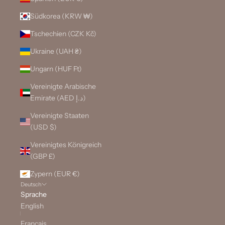
Südkorea (KRW ₩)
Tschechien (CZK Kč)
Ukraine (UAH ₴)
Ungarn (HUF Ft)
Vereinigte Arabische
Emirate (AED د.إ)
Vereinigte Staaten
(USD $)
Vereinigtes Königreich
(GBP £)
Zypern (EUR €)
Deutsch
Sprache
English
Français