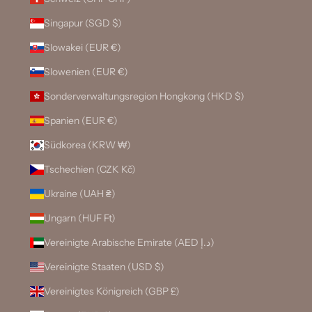
Singapur (SGD $)
Slowakei (EUR €)
Slowenien (EUR €)
Sonderverwaltungsregion Hongkong (HKD $)
Spanien (EUR €)
Südkorea (KRW ₩)
Tschechien (CZK Kč)
Ukraine (UAH ₴)
Ungarn (HUF Ft)
Vereinigte Arabische Emirate (AED د.إ)
Vereinigte Staaten (USD $)
Vereinigtes Königreich (GBP £)