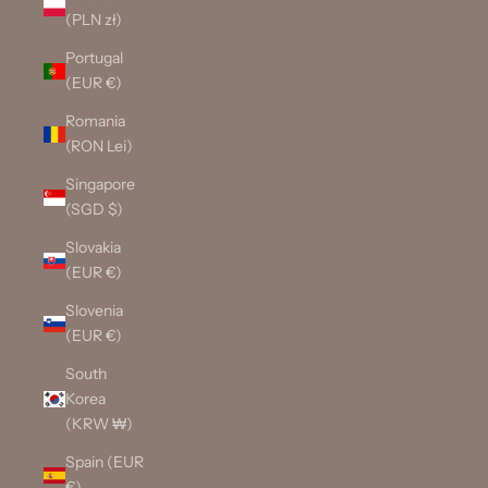
(PLN zł)
Portugal
(EUR €)
Romania
(RON Lei)
Singapore
(SGD $)
Slovakia
(EUR €)
Slovenia
(EUR €)
South
Korea
(KRW ₩)
Spain (EUR
€)