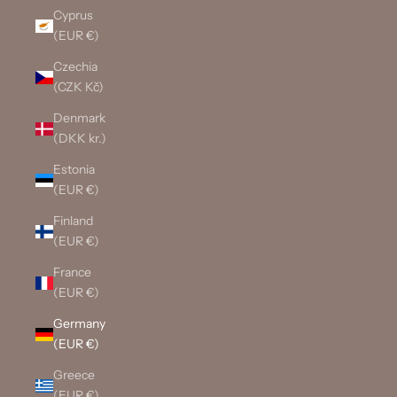
Cyprus
(EUR €)
Czechia
(CZK Kč)
Denmark
(DKK kr.)
Estonia
(EUR €)
Finland
(EUR €)
France
(EUR €)
Germany
(EUR €)
Greece
(EUR €)