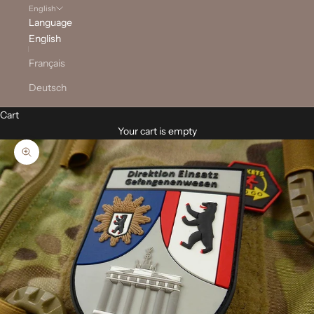
English
Language
English
Français
Deutsch
Cart
Your cart is empty
Zoom picture