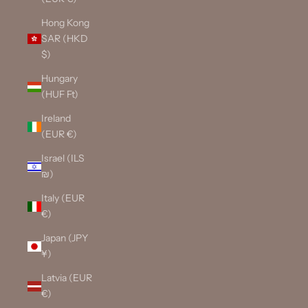
Hong Kong
SAR (HKD
$)
Hungary
(HUF Ft)
Ireland
(EUR €)
Israel (ILS
₪)
Italy (EUR
€)
Japan (JPY
¥)
Latvia (EUR
€)