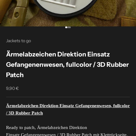
Go to item 1
Go to item 2
Go to item 3
Jackets to go
Ärmelabzeichen Direktion Einsatz
Gefangenenwesen, fullcolor / 3D Rubber
Patch
9,90 €
Sale price
Ärmelabzeichen Direktion Einsatz Gefangenenwesen, fullcolor
/ 3D Rubber Patch
Ready to patch, Ärmelabzeichen Direktion
Einsatz Gefangenenwesen / 3D Rubber Patch mit Klettrückseite.