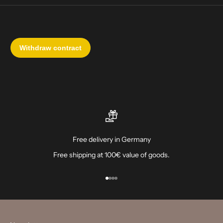
Free delivery in Germany
Free shipping at 100€ value of goods.
Go to item 1
Go to item 2
Go to item 3
Go to item 4