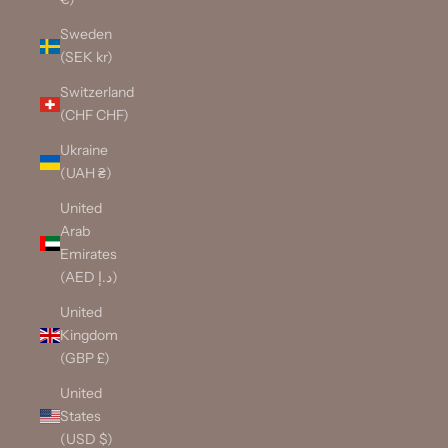
Sweden
(SEK kr)
Switzerland
(CHF CHF)
Ukraine
(UAH ₴)
United
Arab
Emirates
(AED د.إ)
United
Kingdom
(GBP £)
United
States
(USD $)