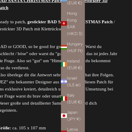
BAD SANTA CHRISTMAS Patch
, gestickt, gestickter 3D
(EUR €)
atch
Hong
Kong
eady to patch,
gestickter BAD SANTA CHRISTMAS Patch
/
SAR
estickter 3D Patch mit Klettrückseite.
(HKD $)
Hungary
AD or GOOD, so be good for goodness sake.
Warst du
(HUF Ft)
schlecht / böse" oder warst du "gut bzw. artig", das ist jedes Jahr
Ireland
ie Frage. Also sei "gut" um "Himmels Willen", du bekommst
(EUR €)
as du verdienst.
lso überlege dir die Antwort sehr gut, weil sie hat ihre Folgen.
Israel
JEZ" ein bekannter Designer aus England hat diesen Patch für
(ILS ₪)
ns exklusive kreiert, detailreich und eine neue Umsetzung bei
Italy
er Frage warst du brav oder unartig.
(EUR €)
ieser große und detaillierter Sammlerpatch wird dich
egeistern.
Japan
(JPY ¥)
röße:
ca. 105 x 107 mm
Latvia