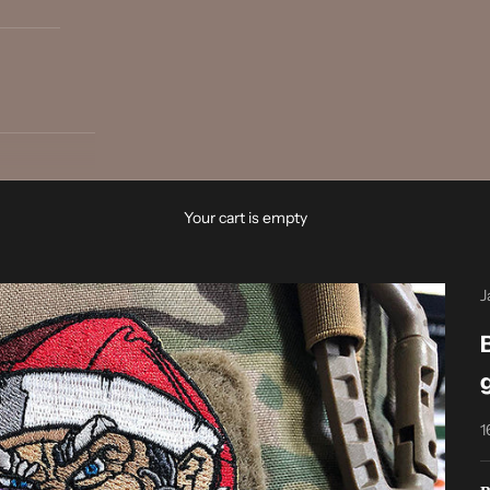
Your cart is empty
J
1
S