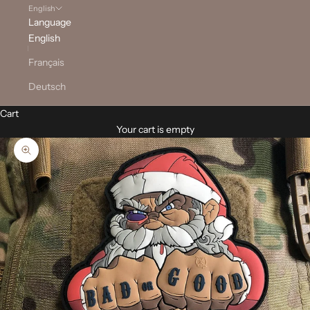
English
Language
English
Français
Deutsch
Cart
Your cart is empty
Zoom picture