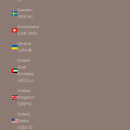
Sweden
(SEK kr)
Switzerland
(CHF CHF)
Ukraine
(UAH ₴)
United
Arab
Emirates
(AED د.إ)
United
Kingdom
(GBP £)
United
States
(USD $)