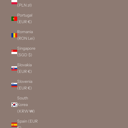
(PLN zł)
Portugal
(EUR €)
Romania
(RON Lei)
Singapore
(SGD $)
Slovakia
(EUR €)
Slovenia
(EUR €)
South
Korea
(KRW ₩)
Spain (EUR
€)