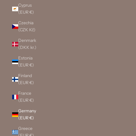
Cyprus
(EUR €)
Czechia
(CZK Kč)
Denmark
(DKK kr.)
Estonia
(EUR €)
Finland
(EUR €)
France
(EUR €)
Germany
(EUR €)
Greece
(EUR €)