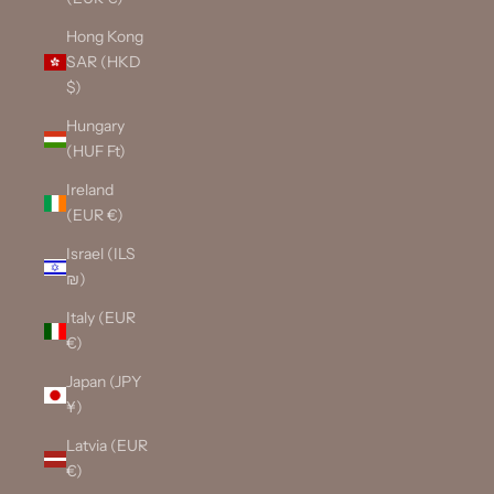
Hong Kong
SAR (HKD
$)
Hungary
(HUF Ft)
Ireland
(EUR €)
Israel (ILS
₪)
Italy (EUR
€)
Japan (JPY
¥)
Latvia (EUR
€)