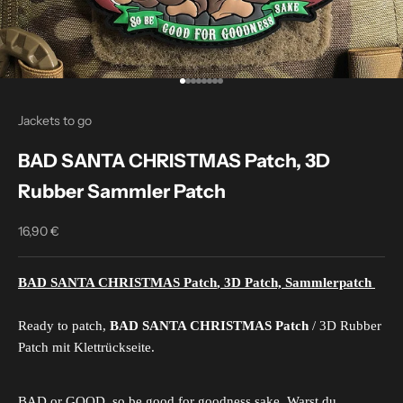
Go to item 1
Go to item 2
Go to item 3
Go to item 4
Go to item 5
Go to item 6
Go to item 7
Go to item 8
Jackets to go
BAD SANTA CHRISTMAS Patch, 3D
Rubber Sammler Patch
16,90 €
Sale price
BAD SANTA CHRISTMAS Patch
, 3D Patch, Sammlerpatch
Ready to patch,
BAD SANTA CHRISTMAS Patch
/ 3D Rubber
Patch mit Klettrückseite.
BAD or GOOD, so be good for goodness sake.
Warst du