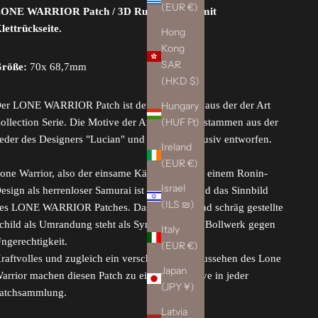
(EUR €)
ONE WARRIOR Patch / 3D Rubber Patch
mit
lettrückseite.
Hong
Kong
SAR
röße:
70x 68,7mm
(HKD $)
Hungary
er LONE WARRIOR Patch ist der dritte Patch aus der der Art
(HUF Ft)
ollection Serie. Die Motive der Art Collection stammen aus der
eder des Designers "Lucian" und wurden exklusiv entworfen.
Ireland
(EUR €)
one Warrior, also der einsame Kämpfer hier in einem Ronin-
Israel
esign als herrenloser Samurai ist das Motiv und das Sinnbild
(ILS ₪)
es LONE WARRIOR Patches. Das stilisierte und schräg gestellte
child als Umrandung steht als Symbol und als Bollwerk gegen
Italy
ngerechtigkeit.
(EUR €)
raftvolles und zugleich ein verschwiegenes Aussehen des Lone
Japan
arrior machen diesen Patch zu einem Musthave in jeder
(JPY ¥)
atchsammlung.
Latvia