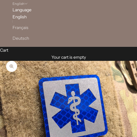
English
Language
English
Français
Deutsch
Cart
Your cart is empty
Zoom picture