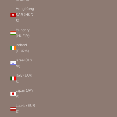
Hong Kong
SAR (HKD
$)
Hungary
(HUF Ft)
Ireland
(EUR €)
Israel (ILS
₪)
Italy (EUR
€)
Japan (JPY
¥)
Latvia (EUR
€)