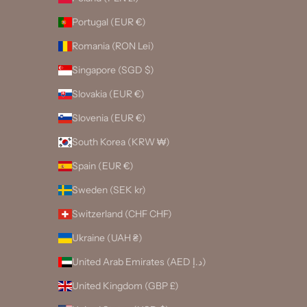
Portugal (EUR €)
Romania (RON Lei)
Singapore (SGD $)
Slovakia (EUR €)
Slovenia (EUR €)
South Korea (KRW ₩)
Spain (EUR €)
Sweden (SEK kr)
Switzerland (CHF CHF)
Ukraine (UAH ₴)
United Arab Emirates (AED د.إ)
United Kingdom (GBP £)