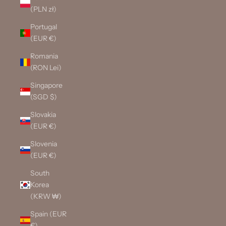
(PLN zł)
Portugal
(EUR €)
Romania
(RON Lei)
Singapore
(SGD $)
Slovakia
(EUR €)
Slovenia
(EUR €)
South
Korea
(KRW ₩)
Spain (EUR
€)