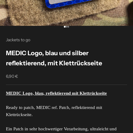
Go to item 1
Go to item 2
Go to item 3
Jackets to go
MEDIC Logo, blau und silber
reflektierend, mit Klettrückseite
6,90 €
Sale price
MEDIC Logo, blau, reflektierend
mit Klettrückseite
Ready to patch, MEDIC ref. Patch, reflektierend mit
Klettrückseite.
Ein Patch in sehr hochwertiger Verarbeitung, ultraleicht und