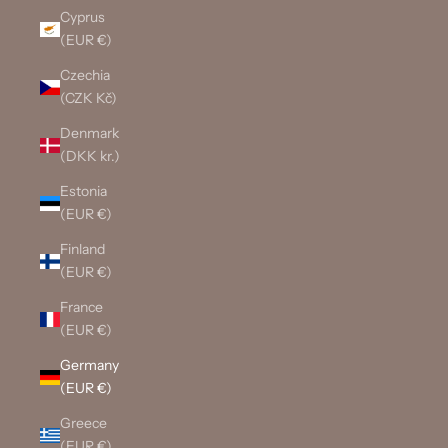
Cyprus
(EUR €)
Czechia
(CZK Kč)
Denmark
(DKK kr.)
Estonia
(EUR €)
Finland
(EUR €)
France
(EUR €)
Germany
(EUR €)
Greece
(EUR €)