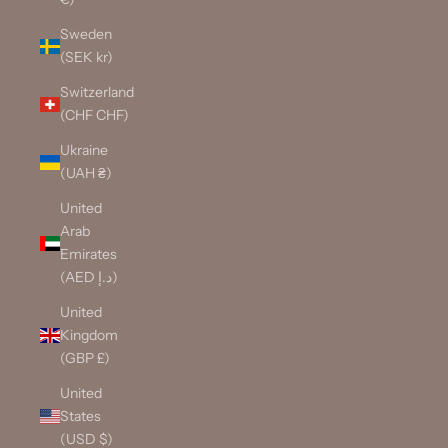
Sweden
(SEK kr)
Switzerland
(CHF CHF)
Ukraine
(UAH ₴)
United
Arab
Emirates
(AED د.إ)
United
Kingdom
(GBP £)
United
States
(USD $)