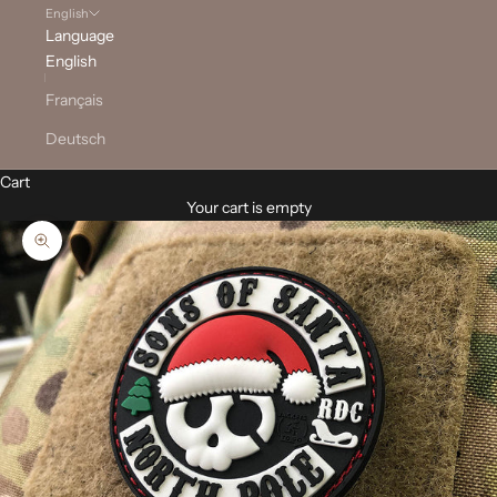
English
Language
English
Français
Deutsch
Cart
Your cart is empty
Zoom picture