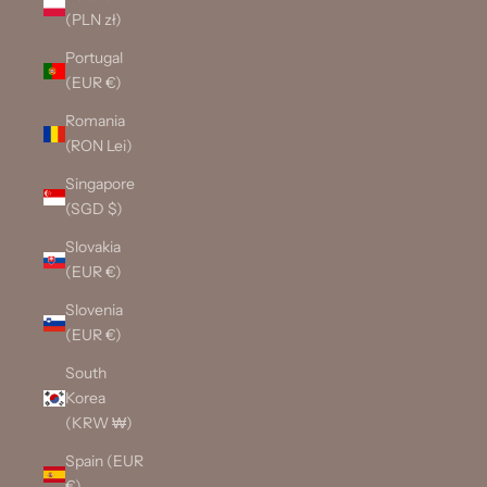
(PLN zł)
Portugal
(EUR €)
Romania
(RON Lei)
Singapore
(SGD $)
Slovakia
(EUR €)
Slovenia
(EUR €)
South
Korea
(KRW ₩)
Spain (EUR
€)