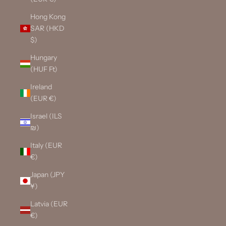
Hong Kong
SAR (HKD
$)
Hungary
(HUF Ft)
Ireland
(EUR €)
Israel (ILS
₪)
Italy (EUR
€)
Japan (JPY
¥)
Latvia (EUR
€)