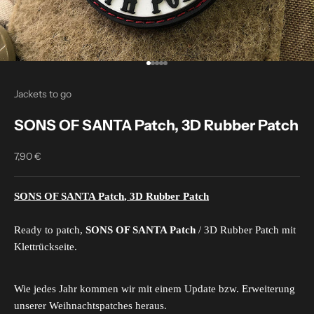
Go to item 1
Go to item 2
Go to item 3
Go to item 4
Go to item 5
Jackets to go
SONS OF SANTA Patch, 3D Rubber Patch
7,90 €
Sale price
SONS OF SANTA Patch
, 3D Rubber Patch
Ready to patch,
SONS OF SANTA Patch
/ 3D Rubber Patch mit
Klettrückseite.
Wie jedes Jahr kommen wir mit einem Update bzw. Erweiterung
unserer Weihnachtspatches heraus.