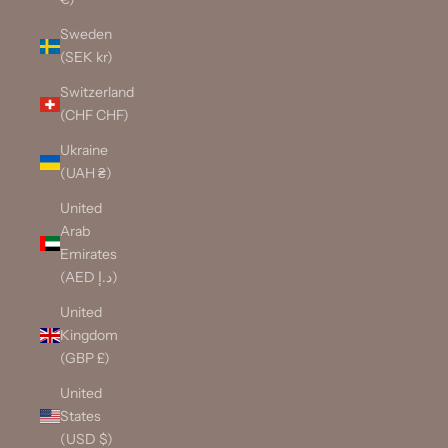
Sweden
(SEK kr)
Switzerland
(CHF CHF)
Ukraine
(UAH ₴)
United
Arab
Emirates
(AED د.إ)
United
Kingdom
(GBP £)
United
States
(USD $)