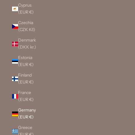
Cyprus
(EUR €)
Czechia
(CZK Kč)
Denmark
(DKK kr.)
Estonia
(EUR €)
Finland
(EUR €)
France
(EUR €)
Germany
(EUR €)
Greece
(EUR €)