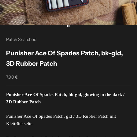
Go to item 1
Go to item 2
Patch Snatched
Punisher Ace Of Spades Patch, bk-gid,
3D Rubber Patch
7,90 €
Sale price
Punisher Ace Of Spades Patch, bk-gid, glowing in the dark
/
3D Rubber Patch
Punisher Ace Of Spades Patch, gid / 3D Rubber Patch mit
Klettrückseite.