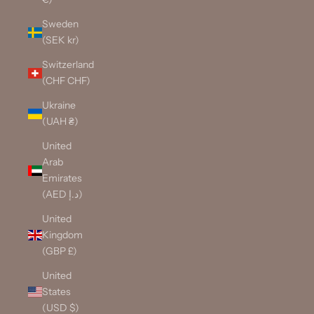
Sweden
(SEK kr)
Switzerland
(CHF CHF)
Ukraine
(UAH ₴)
United
Arab
Emirates
(AED د.إ)
United
Kingdom
(GBP £)
United
States
(USD $)