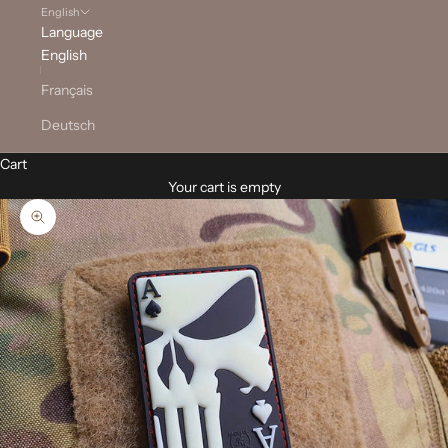
English
Language
English
Français
Deutsch
Cart
Your cart is empty
Zoom picture