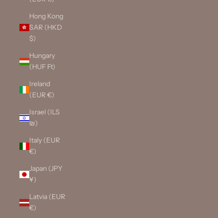
Hong Kong
SAR (HKD
$)
Hungary
(HUF Ft)
Ireland
(EUR €)
Israel (ILS
₪)
Italy (EUR
€)
Japan (JPY
¥)
Latvia (EUR
€)