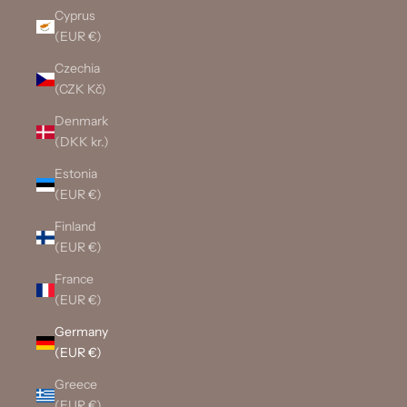
Cyprus
(EUR €)
Czechia
(CZK Kč)
Denmark
(DKK kr.)
Estonia
(EUR €)
Finland
(EUR €)
France
(EUR €)
Germany
(EUR €)
Greece
(EUR €)