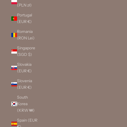
(PLN zł)
Portugal
(EUR €)
Romania
(RON Lei)
Singapore
(SGD $)
Slovakia
(EUR €)
Slovenia
(EUR €)
South
Korea
(KRW ₩)
Spain (EUR
€)